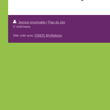
Version imprimable
|
Plan du site
© trott'menu
Site créé avec
IONOS MyWebsite
.